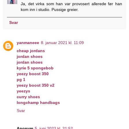
Ja, det virka som han var provosert allerede før han
kom inn i studio. Pussige greier.
Svar
yanmaneee
8. januar 2021 kl. 11:09
cheap jordans
jordan shoes
jordan shoes
kyrie 5 spongebob
yeezy boost 350
pg 1
yeezy boost 350 v2
yeezys
curry shoes
longchamp handbags
Svar
Anonym
5. juni 2022 kl. 21:52